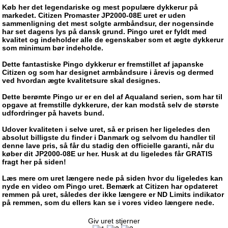
Køb her det legendariske og mest populære dykkerur på
markedet. Citizen Promaster JP2000-08E uret er uden
sammenligning det mest solgte armbåndsur, der nogensinde
har set dagens lys på dansk grund. Pingo uret er fyldt med
kvalitet og indeholder alle de egenskaber som et ægte dykkerur
som minimum bør indeholde.
Dette fantastiske Pingo dykkerur er fremstillet af japanske
Citizen og som har designet armbåndsure i årevis og dermed
ved hvordan ægte kvalitetsure skal designes.
Dette berømte Pingo ur er en del af Aqualand serien, som har til
opgave at fremstille dykkerure, der kan modstå selv de største
udfordringer på havets bund.
Udover kvaliteten i selve uret, så er prisen her ligeledes den
absolut billigste du finder i Danmark og selvom du handler til
denne lave pris, så får du stadig den officielle garanti, når du
køber dit JP2000-08E ur her. Husk at du ligeledes får GRATIS
fragt her på siden!
Læs mere om uret længere nede på siden hvor du ligeledes kan
nyde en video om Pingo uret. Bemærk at Citizen har opdateret
remmen på uret, således der ikke længere er ND Limits indikator
på remmen, som du ellers kan se i vores video længere nede.
Giv uret stjerner