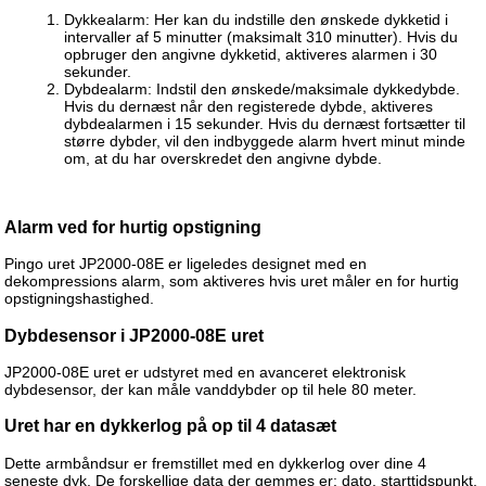
Dykkealarm: Her kan du indstille den ønskede dykketid i
intervaller af 5 minutter (maksimalt 310 minutter). Hvis du
opbruger den angivne dykketid, aktiveres alarmen i 30
sekunder.
Dybdealarm: Indstil den ønskede/maksimale dykkedybde.
Hvis du dernæst når den registerede dybde, aktiveres
dybdealarmen i 15 sekunder. Hvis du dernæst fortsætter til
større dybder, vil den indbyggede alarm hvert minut minde
om, at du har overskredet den angivne dybde.
Alarm ved for hurtig opstigning
Pingo uret JP2000-08E er ligeledes designet med en
dekompressions alarm, som aktiveres hvis uret måler en for hurtig
opstigningshastighed.
Dybdesensor i JP2000-08E uret
JP2000-08E uret er udstyret med en avanceret elektronisk
dybdesensor, der kan måle vanddybder op til hele 80 meter.
Uret har en dykkerlog på op til 4 datasæt
Dette armbåndsur er fremstillet med en dykkerlog over dine 4
seneste dyk. De forskellige data der gemmes er: dato, starttidspunkt,