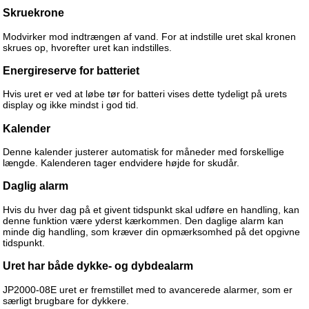
Skruekrone
Modvirker mod indtrængen af vand. For at indstille uret skal kronen
skrues op, hvorefter uret kan indstilles.
Energireserve for batteriet
Hvis uret er ved at løbe tør for batteri vises dette tydeligt på urets
display og ikke mindst i god tid.
Kalender
Denne kalender justerer automatisk for måneder med forskellige
længde. Kalenderen tager endvidere højde for skudår.
Daglig alarm
Hvis du hver dag på et givent tidspunkt skal udføre en handling, kan
denne funktion være yderst kærkommen. Den daglige alarm kan
minde dig handling, som kræver din opmærksomhed på det opgivne
tidspunkt.
Uret har både dykke- og dybdealarm
JP2000-08E uret er fremstillet med to avancerede alarmer, som er
særligt brugbare for dykkere.