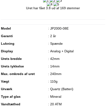
Uret har fået
3.8
ud af
169
stemmer
Model
JP2000-08E
Garanti
2 år
Lukning
Spænde
Display
Analog + Digital
Urets bredde
42mm
Urets tykkelse
14mm
Max. omkreds af uret
240mm
Vægt
110g
Urværk
Quartz (Batteri)
Type af glas
Mineral
Vandtæthed
20 ATM